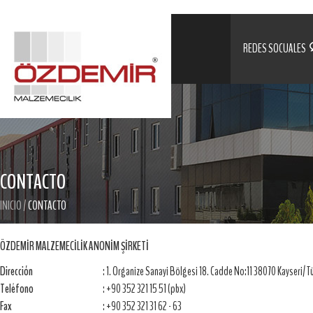
REDES SOCUALES
CONTACTO
INICIO
/
CONTACTO
ÖZDEMİR MALZEMECİLİK ANONİM ŞİRKETİ
Dirección
:
1. Organize Sanayi Bölgesi 18. Cadde No:11 38070 Kayseri/ T
Teléfono
:
+90 352 321 15 51 (pbx)
Fax
:
+90 352 321 31 62 - 63