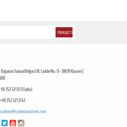
. Organize Sanayi Bölgesi 18. Cadde No : 11 - 38070 Kayseri /
KİYE
+90 352 321 15 51 (pbx)
+90 352 321 31 62
ozdemir@ozdemirmalzeme.com