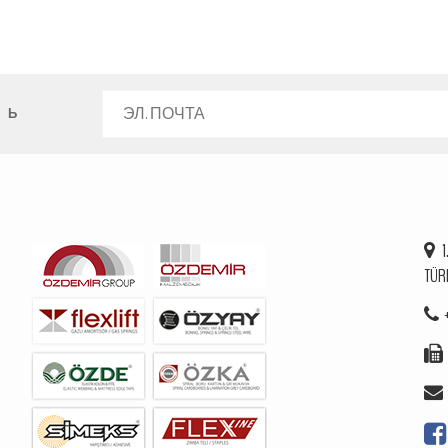
НЬ
1
TÜR