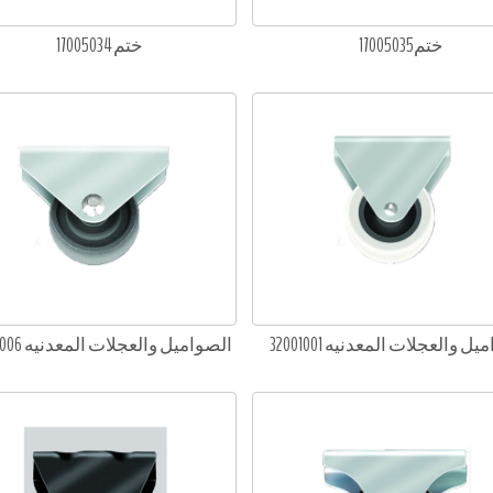
ختم17005035
ختم 17005034
ل والعجلات المعدنيه 32001001
الصواميل والعجلات المعدنيه 32001006