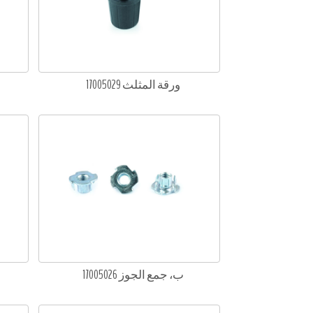
ورقة المثلث 17005029
ب، جمع الجوز 17005026