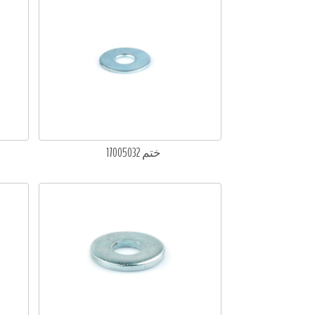
ختم 17005032