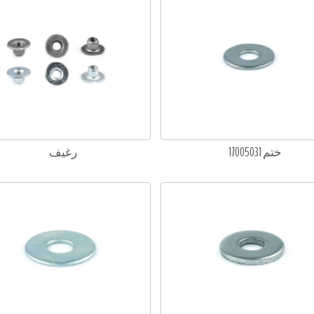
ختم 17005031
رغيف