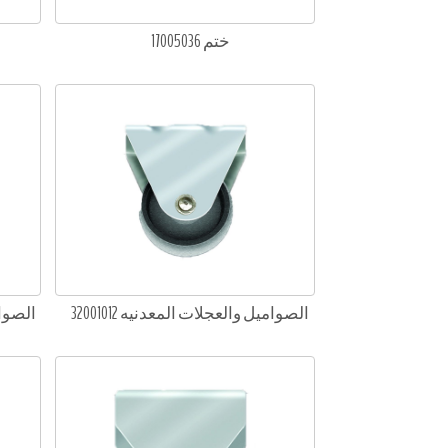
ختم 17005036
الصواميل والعجلات المعدنيه 32001012
الصوامي